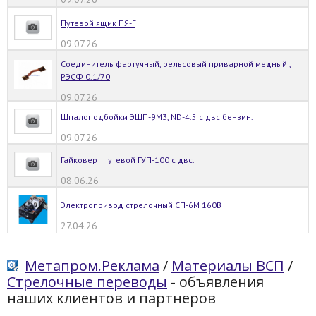
Путевой ящик ПЯ-Г
09.07.26
Соединитель фартучный, рельсовый приварной медный ,
РЭСФ 0.1/70
09.07.26
Шпалоподбойки ЭШП-9М3, ND-4.5 с двс бензин.
09.07.26
Гайковерт путевой ГУП-100 с двс.
08.06.26
Электропривод стрелочный СП-6М 160В
27.04.26
Метапром.Реклама
/
Материалы ВСП
/
Стрелочные переводы
- объявления
наших клиентов и партнеров