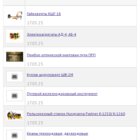
Гайковерты КШГ-1Б
17.03.25
Электроагрегаты АД-4, АБ-4
17.03.25
Прибор оптической рихтовки пути ПРП
17.03.25
Куплю шуруповерт ШВ-2М
17.03.25
Путевой железнодорожный инструмент
17.03.25
Рельсорезный станок Husqvarna Partner K-1250/ K-1260
17.03.25
Краны трехходовые, двухходовые