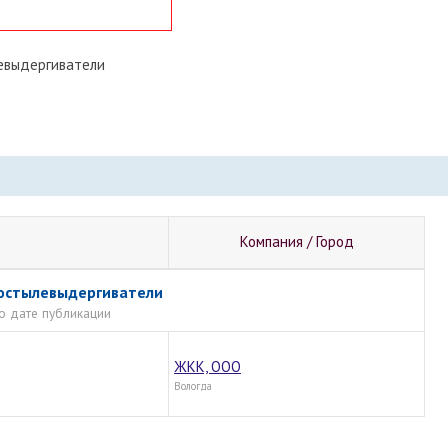
евыдергиватели
Компания / Город
костылевыдергиватели
о дате публикации
ЖКК, ООО
Вологда