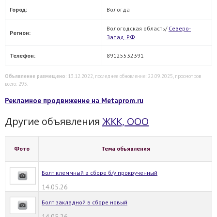
Город:
Вологда
Вологодская область/
Северо-
Регион:
Запад. РФ
Телефон:
89125532391
Объявление размещено
: 13.12.2022, последнее обновление: 22.09.2025, просмотров
всего: 295.
Рекламное продвижение на Metaprom.ru
Другие объявления
ЖКК, ООО
Фото
Тема объявления
Болт клеммный в сборе б/у прокрученный
14.05.26
Болт закладной в сборе новый
14.05.26