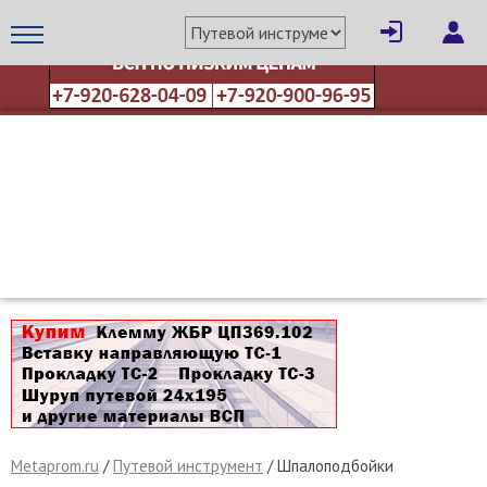
МЕТАПРОМ - российский торгово-промышленный портал
Metaprom.ru
/
Путевой инструмент
/
Шпалоподбойки